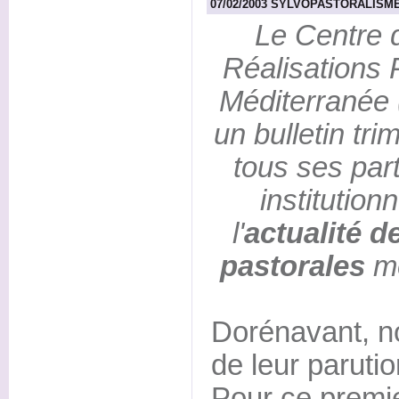
07/02/2003 SYLVOPASTORALISME 
Le Centre 
Réalisations 
Méditerranée
un bulletin tri
tous ses par
institution
l'
actualité d
pastorales
me
Dorénavant, n
de leur parutio
Pour ce premie