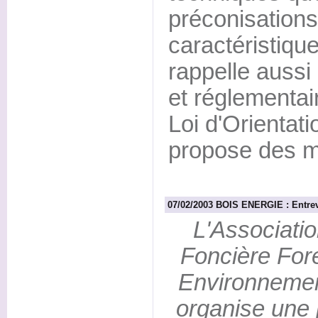
préconisations
caractéristiqu
rappelle aussi 
et réglementai
Loi d'Orientati
propose des m
07/02/2003 BOIS ENERGIE : Entre
L'Associati
Foncière Fore
Environneme
organise une j