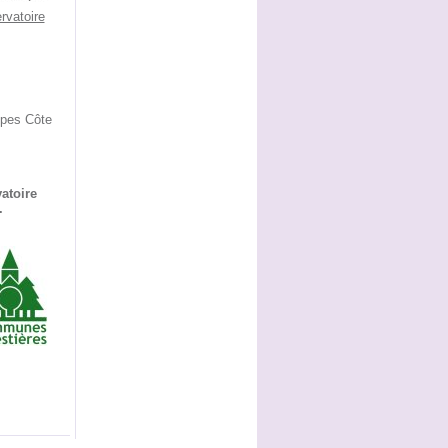
rvatoire
lpes Côte
atoire
.