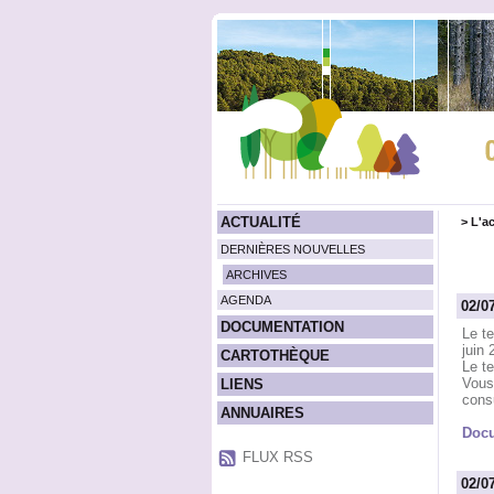
ACTUALITÉ
>
L'ac
DERNIÈRES NOUVELLES
ARCHIVES
AGENDA
02/0
DOCUMENTATION
Le t
juin 
CARTOTHÈQUE
Le te
Vous
LIENS
cons
ANNUAIRES
Docu
FLUX RSS
02/0