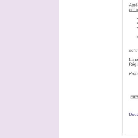
Après
ont o
sont 
La c
Régi
Pren
Docu