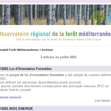
tualité Forêt Méditerranéenne
>
Archives
3 articles en juillet 2001
7/2001 Loi d'Orientation Forestière
exte du
projet de loi d'orientation forestière
a été adopté de manière définiti
2001.
xte définitif est désormais disponible
(document associé)
.
 pouvez prendre directement connaissance des principale mesures DFCI en
ultant
l'article complet
.
ment associé
Lire l'articl
7/2001 BOIS ENERGIE