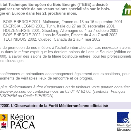
stitut Technique Européen du Bois-Energie (ITEBE) a décidé
ganiser une série de nouveaux salons spécialisés sur le bois-
gie en Europe dans les 21 prochains mois.
BOIS ENERGIE 2001, Mulhouse, France du 13 au 16 septembre 2001
ENERGIA LEGNO 2001, Turin, Italie du 27 au 30 septembre 2001
HOLZENERGIE 2001, Straubing, Allemagne du 4 au 7 octobre 2001
BOIS ENERGIE 2002, Lons-le-Saunier, France du 4 au 7 avril 2002
TECHNIBOIS 2002, Québec, Canada du 2 au 4 mai 2002
s de promotion de nos métiers à l'échelle internationale, ces nouveaux salons
s dans le même esprit que les derniers salons de Lons le Saunier (édition d
00), à savoir des salons de la filière boistoute entière, pour les professionnels
res d'ouvrages.
conférences et animations accompagneront également ces expositions, pour f
oments de véritables lieux de rencontre et de progrès.
plus d'informations à titre d'exposants ou de visiteurs vous pouvez consulter 
itebe-expo.com ou contactez-nous au 03 84 47 81 00. (contacts :François
SCHEIN ou Cécile PIERRON)
7/2001 L'Observatoire de la Forêt Méditerranéenne officialisé