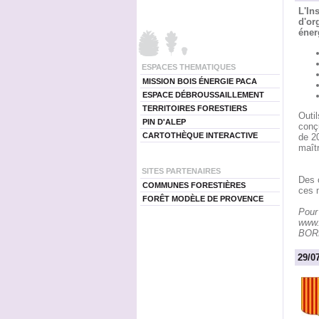
L'In
d'or
éner
ESPACES THEMATIQUES
MISSION BOIS ÉNERGIE PACA
ESPACE DÉBROUSSAILLEMENT
TERRITOIRES FORESTIERS
Outil
PIN D'ALEP
conçu
CARTOTHÈQUE INTERACTIVE
de 20
maît
SITES PARTENAIRES
Des 
COMMUNES FORESTIÈRES
ces m
FORÊT MODÈLE DE PROVENCE
Pour 
www.
BORN
29/0