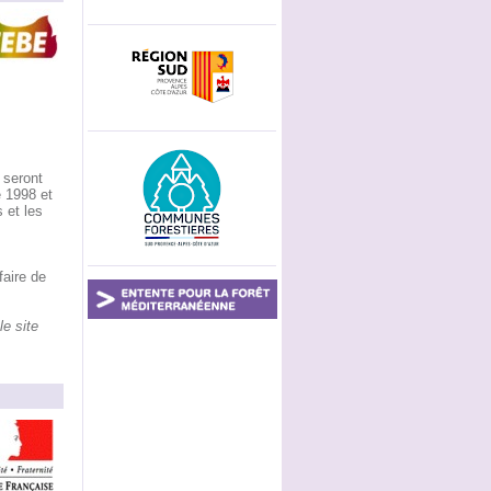
 seront
e 1998 et
 et les
aire de
le site