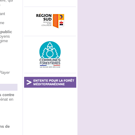
ère, qui
n
ant
 ne
 public
moyens
égime
Player
s contre
Sénat en
ns de