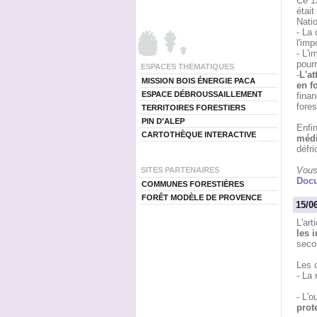
Ce 13
étai
Nati
- La
l'imp
- L'i
pourr
ESPACES THEMATIQUES
-
L'a
MISSION BOIS ÉNERGIE PACA
en fo
ESPACE DÉBROUSSAILLEMENT
fina
fores
TERRITOIRES FORESTIERS
PIN D'ALEP
Enfin
CARTOTHÈQUE INTERACTIVE
médi
défr
Vous 
SITES PARTENAIRES
Docu
COMMUNES FORESTIÈRES
FORÊT MODÈLE DE PROVENCE
15/0
L'art
les 
secon
Les 
- La 
- L'
prot