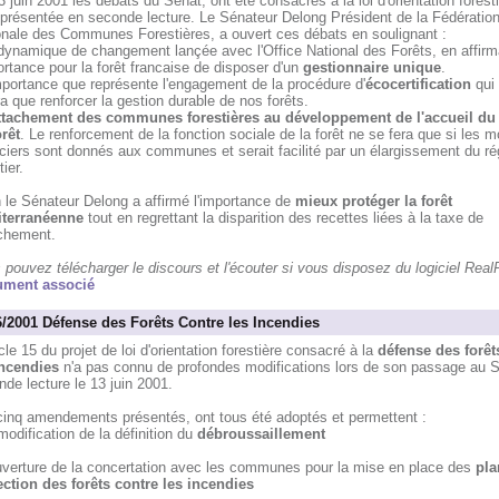
 juin 2001 les débats du Sénat, ont été consacrés à la loi d'orientation foresti
t présentée en seconde lecture. Le Sénateur Delong Président de la Fédératio
onale des Communes Forestières, a ouvert ces débats en soulignant :
 dynamique de changement lançée avec l'Office National des Forêts, en affirm
ortance pour la forêt francaise de disposer d'un
gestionnaire unique
.
mportance que représente l'engagement de la procédure d'
écocertification
qui
a que renforcer la gestion durable de nos forêts.
tttachement des communes forestières au développement de l'accueil du
rêt
. Le renforcement de la fonction sociale de la forêt ne se fera que si les 
nciers sont donnés aux communes et serait facilité par un élargissement du r
tier.
 le Sénateur Delong a affirmé l'importance de
mieux protéger la forêt
terranéenne
tout en regrettant la disparition des recettes liées à la taxe de
ichement.
pouvez télécharger le discours et l'écouter si vous disposez du logiciel Real
ment associé
6/2001 Défense des Forêts Contre les Incendies
icle 15 du projet de loi d'orientation forestière consacré à la
défense des forêt
incendies
n'a pas connu de profondes modifications lors de son passage au 
de lecture le 13 juin 2001.
cinq amendements présentés, ont tous été adoptés et permettent :
modification de la définition du
débroussaillement
ouverture de la concertation avec les communes pour la mise en place des
pla
ection des forêts contre les incendies