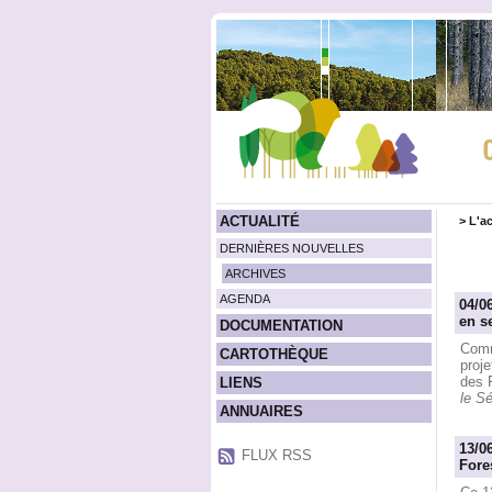
ACTUALITÉ
>
L'ac
DERNIÈRES NOUVELLES
ARCHIVES
AGENDA
04/0
en s
DOCUMENTATION
Comm
CARTOTHÈQUE
proje
des 
LIENS
le Sé
ANNUAIRES
13/0
FLUX RSS
Fore