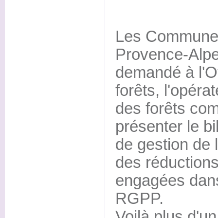
Les Communes
Provence-Alpe
demandé à l'Of
forêts, l'opéra
des forêts co
présenter le bi
de gestion de 
des réduction
engagées dans
RGPP.
Voilà plus d'u