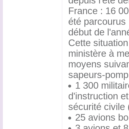
depuis l'été de
France : 16 00
été parcourus 
début de l'ann
Cette situatio
ministère à me
moyens suivant
sapeurs-pompi
1 300 militai
d'instruction et
sécurité civile
25 avions bo
3 avions et 8