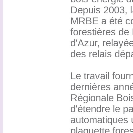
Depuis 2003, l
MRBE a été c
forestières d
d'Azur, relayée
des relais dé
Le travail four
dernières anné
Régionale Boi
d'étendre le p
automatiques ut
plaquette fores