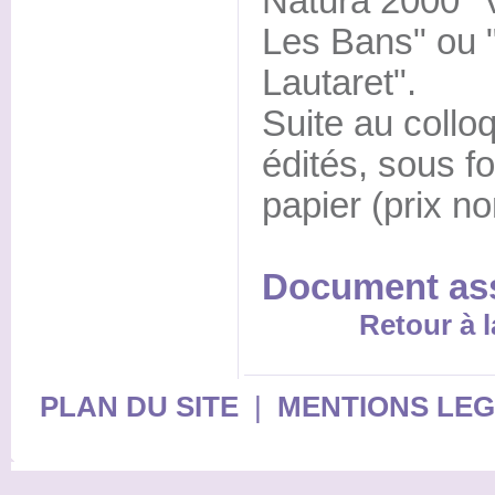
Natura 2000 "V
Les Bans" ou
Lautaret".
Suite au collo
édités, sous f
papier (prix n
Document as
Retour à l
PLAN DU SITE
|
MENTIONS LE