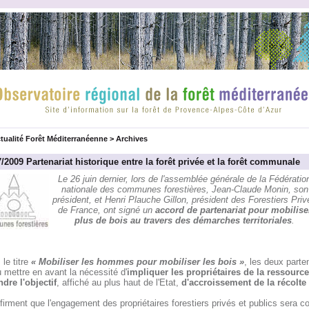
tualité Forêt Méditerranéenne
>
Archives
/2009 Partenariat historique entre la forêt privée et la forêt communale
Le 26 juin dernier, lors de l'assemblée générale de la Fédératio
nationale des communes forestières, Jean-Claude Monin, son
président, et Henri Plauche Gillon, président des Forestiers Priv
de France, ont signé un
accord de partenariat pour mobilise
plus de bois au travers des démarches territoriales
.
le titre
« Mobiliser les hommes pour mobiliser les bois »
, les deux parte
 mettre en avant la nécessité d'
impliquer les propriétaires de la ressourc
ndre l'objectif
, affiché au plus haut de l'Etat,
d'accroissement de la récolte
ffirment que l'engagement des propriétaires forestiers privés et publics sera c