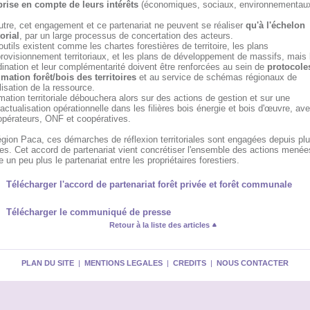
prise en compte de leurs intérêts
(économiques, sociaux, environnementaux,
utre, cet engagement et ce partenariat ne peuvent se réaliser
qu'à l'échelon
torial
, par un large processus de concertation des acteurs.
utils existent comme les chartes forestières de territoire, les plans
rovisionnement territoriaux, et les plans de développement de massifs, mais 
ination et leur complémentarité doivent être renforcées au sein de
protocole
imation forêt/bois des territoires
et au service de schémas régionaux de
isation de la ressource.
mation territoriale débouchera alors sur des actions de gestion et sur une
actualisation opérationnelle dans les filières bois énergie et bois d'œuvre, ave
opérateurs, ONF et coopératives.
gion Paca, ces démarches de réflexion territoriales sont engagées depuis plu
es. Cet accord de partenariat vient concrétiser l'ensemble des actions menée
e un peu plus le partenariat entre les propriétaires forestiers.
Télécharger l'accord de partenariat forêt privée et forêt communale
Télécharger le communiqué de presse
Retour à la liste des articles
PLAN DU SITE
|
MENTIONS LEGALES
|
CREDITS
|
NOUS CONTACTER