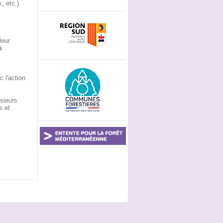
 etc.).
leur
s
c l'action
sieurs
s et