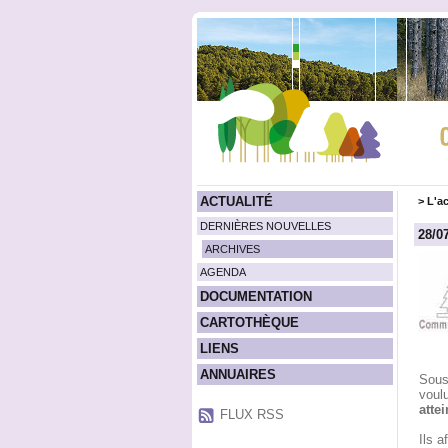
ACTUALITÉ
>
L'ac
DERNIÈRES NOUVELLES
28/07
ARCHIVES
AGENDA
DOCUMENTATION
CARTOTHÈQUE
LIENS
ANNUAIRES
Sous 
voulu
attei
FLUX RSS
Ils a