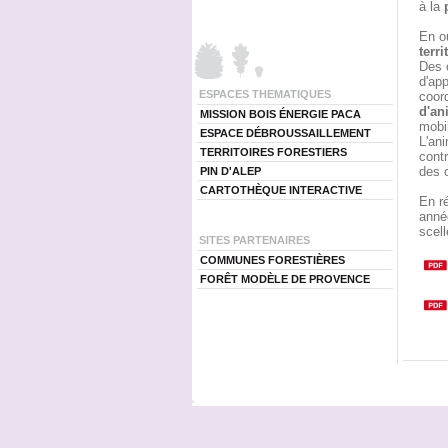
à la
En o
terri
Des o
d'app
ESPACES THEMATIQUES
coord
d'an
MISSION BOIS ÉNERGIE PACA
mobil
ESPACE DÉBROUSSAILLEMENT
L'ani
TERRITOIRES FORESTIERS
contr
des 
PIN D'ALEP
CARTOTHÈQUE INTERACTIVE
En ré
anné
scell
SITES PARTENAIRES
COMMUNES FORESTIÈRES
FORÊT MODÈLE DE PROVENCE