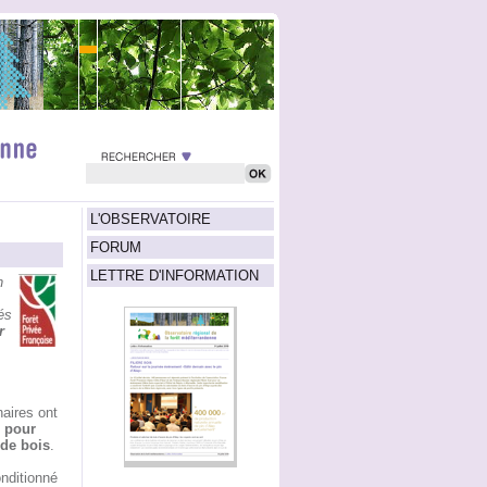
L'OBSERVATOIRE
FORUM
LETTRE D'INFORMATION
n
és
r
naires ont
e pour
 de bois
.
onditionné