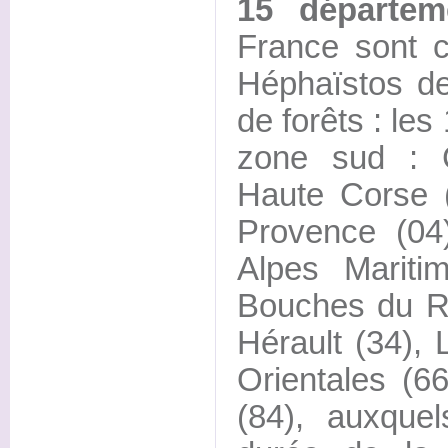
15 départem
France sont c
Héphaïstos de
de forêts : le
zone sud : 
Haute Corse 
Provence (04)
Alpes Mariti
Bouches du Rh
Hérault (34),
Orientales (6
(84), auxquel