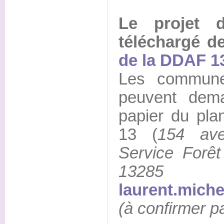
Le projet 
téléchargé d
de la DDAF 1
Les commune
peuvent dem
papier du pl
13 (
154 av
Service Forê
13285 Mar
laurent.miche
(à confirmer p