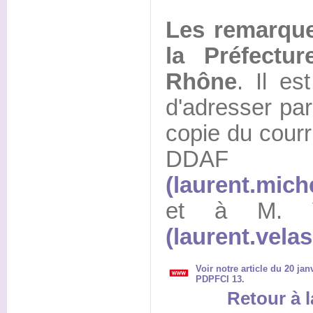
Les remarque
la Préfectu
Rhône
. Il e
d'adresser par
copie du courr
DD
(laurent.mich
et à M. V
(laurent.vela
Voir notre article du 20 ja
PDPFCI 13.
Retour à l