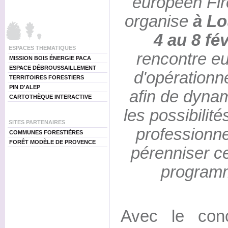
européen Fi
organise
à Lo
4 au 8 fé
ESPACES THEMATIQUES
rencontre e
MISSION BOIS ÉNERGIE PACA
ESPACE DÉBROUSSAILLEMENT
d'opérationne
TERRITOIRES FORESTIERS
PIN D'ALEP
afin de dyna
CARTOTHÈQUE INTERACTIVE
les possibilit
SITES PARTENAIRES
professionnel
COMMUNES FORESTIÈRES
FORÊT MODÈLE DE PROVENCE
pérenniser ce
programm
Avec le conc