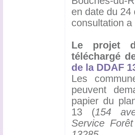
Bouches-du-R
en date du 24
consultation a
Le projet 
téléchargé d
de la DDAF 1
Les commune
peuvent dem
papier du pl
13 (
154 av
Service Forê
13285 Mar