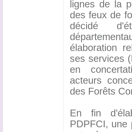
lignes de la p
des feux de fo
décidé d'é
département
élaboration r
ses services (
en concerta
acteurs conc
des Forêts Con
En fin d'él
PDPFCI, une p