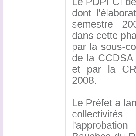
Le PDPFCI de
dont l'élabor
semestre 200
dans cette pha
par la sous-c
de la CCDSA 
et par la C
2008.
Le Préfet a la
collectivité
l'approbat