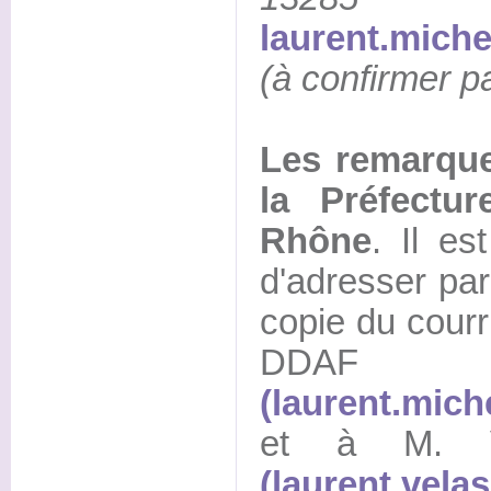
laurent.miche
(à confirmer p
Les remarque
la Préfectu
Rhône
. Il e
d'adresser par
copie du courr
DD
(laurent.mich
et à M. V
(laurent.vela