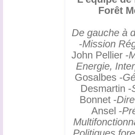
Forêt M
De gauche à d
-
Mission Rég
John Pellier -
M
Energie, Inte
Gosalbes -
Gé
Desmartin -
Bonnet -
Dire
Ansel -
Pr
Multifonctionna
Politiques for