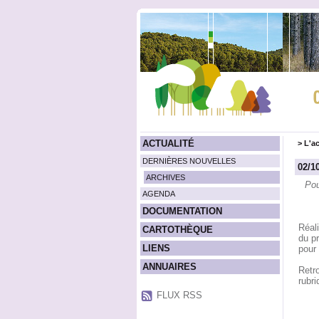
ACTUALITÉ
>
L'ac
DERNIÈRES NOUVELLES
02/1
ARCHIVES
Pou
AGENDA
DOCUMENTATION
Réali
CARTOTHÈQUE
du p
LIENS
pour 
ANNUAIRES
Retr
rubr
FLUX RSS