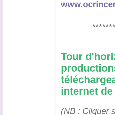
www.ocrincen
******
Tour d'hor
production
téléchargea
internet d
(NB : Cliquer s