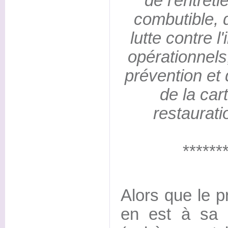
de l'entret
combutible, d
lutte contre l
opérationnels
prévention et 
de la car
restaurati
******
Alors que le p
en est à sa 