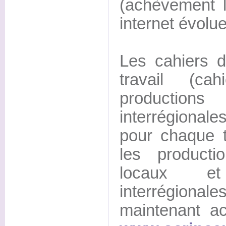
(achèvement l
internet évolue 
Les cahiers 
travail (cah
producti
interrégiona
pour chaque t
les producti
locaux et
interrégion
maintenant ac