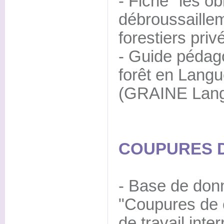
- Fiche "les ob
débroussaille
forestiers priv
- Guide pédag
forêt en Langu
(GRAINE Lang
COUPURES D
- Base de don
"Coupures de 
de travail int