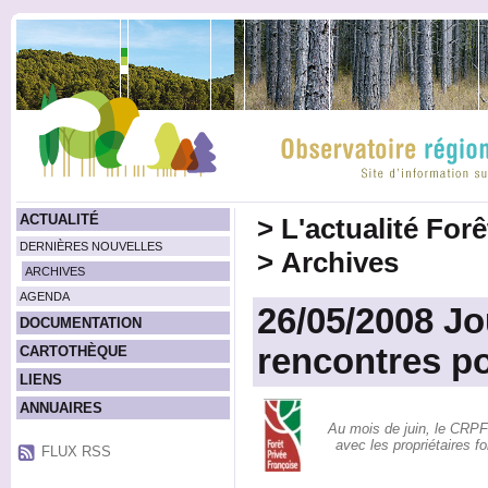
ACTUALITÉ
>
L'actualité For
DERNIÈRES NOUVELLES
>
Archives
ARCHIVES
AGENDA
26/05/2008 J
DOCUMENTATION
rencontres po
CARTOTHÈQUE
LIENS
ANNUAIRES
Au mois de juin, le CRPF
avec les propriétaires f
FLUX RSS