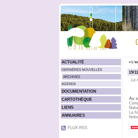
ACTUALITÉ
>
L'ac
DERNIÈRES NOUVELLES
19/1
ARCHIVES
Le 
AGENDA
DOCUMENTATION
Au s
CARTOTHÈQUE
Comp
LIENS
Natu
La f
ANNUAIRES
Notre
FLUX RSS