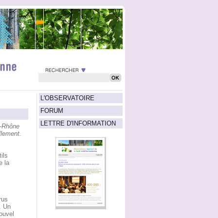
L'OBSERVATOIRE
FORUM
LETTRE D'INFORMATION
u-Rhône
llement.
ils
e la
rus
. Un
ouvel