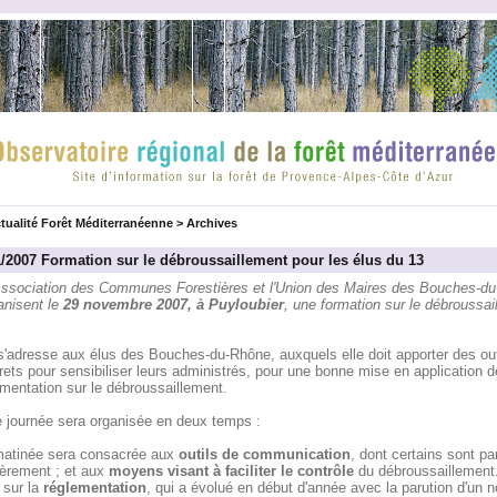
tualité Forêt Méditerranéenne
>
Archives
1/2007 Formation sur le débroussaillement pour les élus du 13
Association des Communes Forestières et l'Union des Maires des Bouches-d
anisent le
29 novembre 2007, à Puyloubier
, une formation sur le débroussai
s'adresse aux élus des Bouches-du-Rhône, auxquels elle doit apporter des out
ets pour sensibiliser leurs administrés, pour une bonne mise en application d
mentation sur le débroussaillement.
e journée sera organisée en deux temps :
 matinée sera consacrée aux
outils de communication
, dont certains sont pa
ièrement ; et aux
moyens visant à faciliter le contrôle
du débroussaillement
 sur la
réglementation
, qui a évolué en début d'année avec la parution d'un n