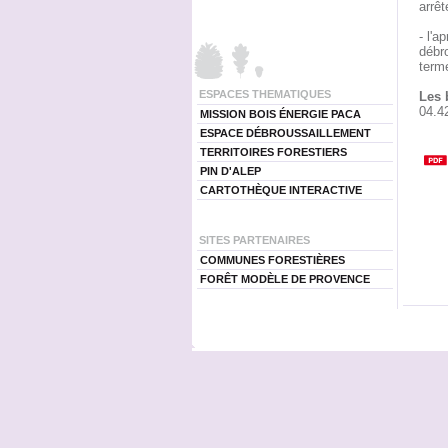
arrêt
- l'a
débro
terme
ESPACES THEMATIQUES
Les 
04.4
MISSION BOIS ÉNERGIE PACA
ESPACE DÉBROUSSAILLEMENT
TERRITOIRES FORESTIERS
PIN D'ALEP
CARTOTHÈQUE INTERACTIVE
SITES PARTENAIRES
COMMUNES FORESTIÈRES
FORÊT MODÈLE DE PROVENCE