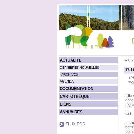
ACTUALITÉ
>
L'ac
DERNIÈRES NOUVELLES
13/1
ARCHIVES
L'
AGENDA
org
DOCUMENTATION
Elle 
CARTOTHÈQUE
concr
LIENS
régle
ANNUAIRES
Cett
- la
FLUX RSS
dern
point