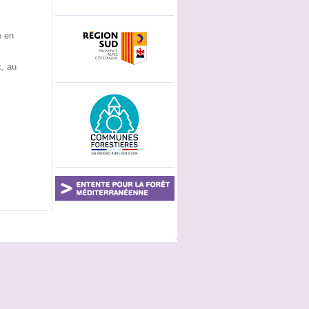
e en
, au