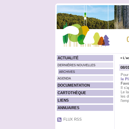
ACTUALITÉ
>
L'ac
DERNIÈRES NOUVELLES
08/0
ARCHIVES
Pour 
AGENDA
le P
Favor
DOCUMENTATION
Il s'
Le la
CARTOTHÈQUE
les d
LIENS
l'emp
ANNUAIRES
FLUX RSS