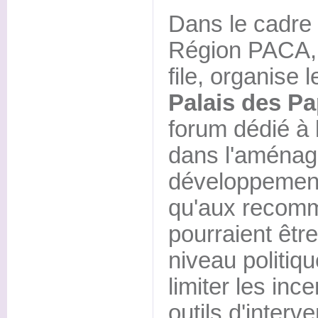
Dans le cadre 
Région PACA, q
file, organise 
Palais des P
forum dédié à l
dans l'aménag
développement 
qu'aux recomm
pourraient êtr
niveau politiq
limiter les inc
outils d'interv