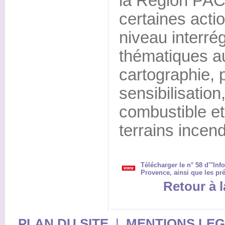
la Région PACA
certaines act
niveau interrég
thématiques au
cartographie, 
sensibilisatio
combustible et
terrains incend
Télécharger le n° 58 d'"In
Provence, ainsi que les p
Retour à l
PLAN DU SITE
|
MENTIONS LE