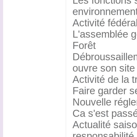
Les fonctions 
environnementa
Activité fédéra
L'assemblée g
Forêt
Débroussaille
ouvre son site
Activité de la t
Faire garder se
Nouvelle régl
Ca s'est pass
Actualité sais
responsabilité.