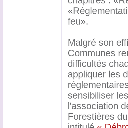
chapitres : «R
«Réglementatio
feu».
Malgré son effi
Communes ren
difficultés ch
appliquer les d
réglementaires
sensibiliser le
l'association
Forestières du
intitulé
« Débro