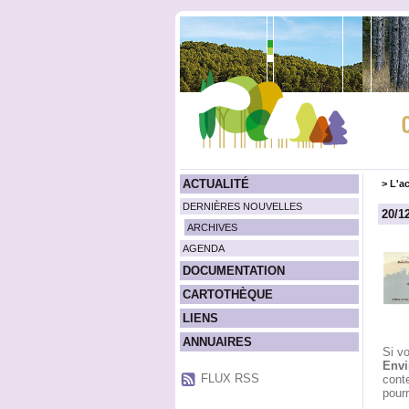
ACTUALITÉ
>
L'ac
DERNIÈRES NOUVELLES
20/
ARCHIVES
AGENDA
DOCUMENTATION
CARTOTHÈQUE
LIENS
ANNUAIRES
Si v
Envi
FLUX RSS
conte
pourr