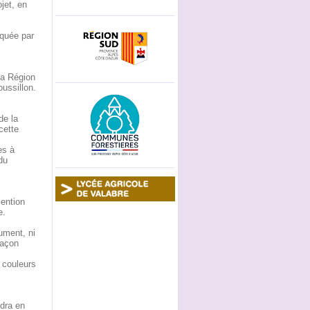
ojet, en
rquée par
la Région
ussillon.
de la
cette
es à
du
ention
e.
ument, ni
façon
s couleurs
ndra en