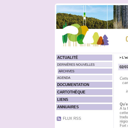
ACTUALITÉ
>
L'ac
DERNIÈRES NOUVELLES
02/0
ARCHIVES
AGENDA
Cett
car
DOCUMENTATION
i
CARTOTHÈQUE
LIENS
Qu'e
ANNUAIRES
A la 
cette
tradu
FLUX RSS
régio
Fort 