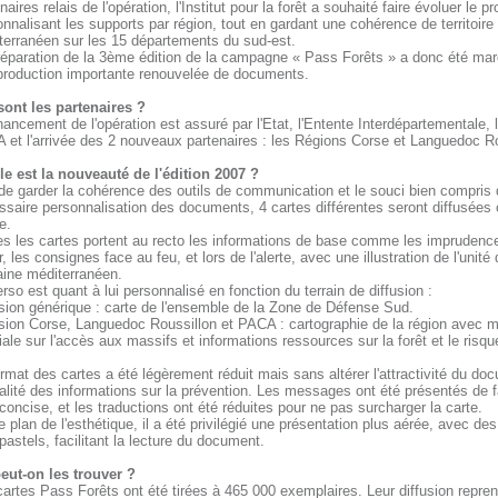
naires relais de l'opération, l'Institut pour la forêt a souhaité faire évoluer le pr
nnalisant les supports par région, tout en gardant une cohérence de territoire
terranéen sur les 15 départements du sud-est.
réparation de la 3ème édition de la campagne « Pass Forêts » a donc été ma
production importante renouvelée de documents.
sont les partenaires ?
nancement de l'opération est assuré par l'Etat, l'Entente Interdépartementale, 
 et l'arrivée des 2 nouveaux partenaires : les Régions Corse et Languedoc Ro
le est la nouveauté de l'édition 2007 ?
de garder la cohérence des outils de communication et le souci bien compris 
saire personnalisation des documents, 4 cartes différentes seront diffusées 
e.
es les cartes portent au recto les informations de base comme les imprudenc
r, les consignes face au feu, et lors de l'alerte, avec une illustration de l'unité 
ine méditerranéen.
rso est quant à lui personnalisé en fonction du terrain de diffusion :
sion générique : carte de l'ensemble de la Zone de Défense Sud.
rsion Corse, Languedoc Roussillon et PACA : cartographie de la région avec m
ale sur l'accès aux massifs et informations ressources sur la forêt et le risqu
rmat des cartes a été légèrement réduit mais sans altérer l'attractivité du doc
alité des informations sur la prévention. Les messages ont été présentés de 
concise, et les traductions ont été réduites pour ne pas surcharger la carte.
e plan de l'esthétique, il a été privilégié une présentation plus aérée, avec de
pastels, facilitant la lecture du document.
eut-on les trouver ?
artes Pass Forêts ont été tirées à 465 000 exemplaires. Leur diffusion repre