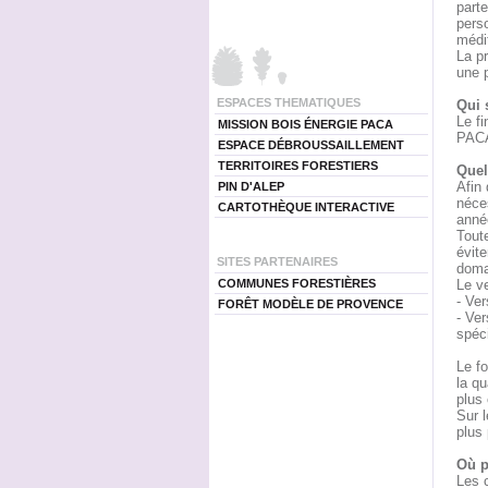
parte
perso
médi
La p
une 
ESPACES THEMATIQUES
Qui 
Le fi
MISSION BOIS ÉNERGIE PACA
PACA
ESPACE DÉBROUSSAILLEMENT
TERRITOIRES FORESTIERS
Quel
Afin 
PIN D'ALEP
néces
CARTOTHÈQUE INTERACTIVE
anné
Tout
évite
SITES PARTENAIRES
doma
COMMUNES FORESTIÈRES
Le ve
- Ver
FORÊT MODÈLE DE PROVENCE
- Ve
spéci
Le fo
la qu
plus 
Sur l
plus 
Où p
Les c