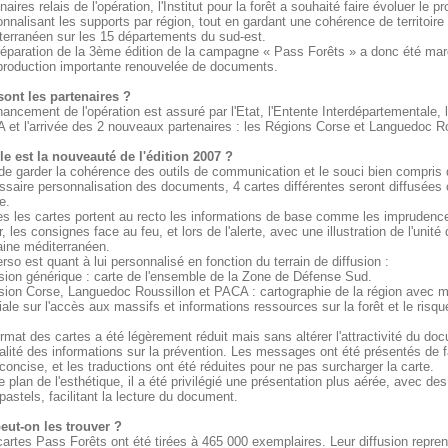
naires relais de l'opération, l'Institut pour la forêt a souhaité faire évoluer le pr
nnalisant les supports par région, tout en gardant une cohérence de territoire
terranéen sur les 15 départements du sud-est.
réparation de la 3ème édition de la campagne « Pass Forêts » a donc été ma
production importante renouvelée de documents.
sont les partenaires ?
nancement de l'opération est assuré par l'Etat, l'Entente Interdépartementale, 
 et l'arrivée des 2 nouveaux partenaires : les Régions Corse et Languedoc Ro
le est la nouveauté de l'édition 2007 ?
de garder la cohérence des outils de communication et le souci bien compris 
saire personnalisation des documents, 4 cartes différentes seront diffusées 
e.
es les cartes portent au recto les informations de base comme les imprudenc
r, les consignes face au feu, et lors de l'alerte, avec une illustration de l'unité 
ine méditerranéen.
rso est quant à lui personnalisé en fonction du terrain de diffusion :
sion générique : carte de l'ensemble de la Zone de Défense Sud.
rsion Corse, Languedoc Roussillon et PACA : cartographie de la région avec m
ale sur l'accès aux massifs et informations ressources sur la forêt et le risqu
rmat des cartes a été légèrement réduit mais sans altérer l'attractivité du doc
alité des informations sur la prévention. Les messages ont été présentés de 
concise, et les traductions ont été réduites pour ne pas surcharger la carte.
e plan de l'esthétique, il a été privilégié une présentation plus aérée, avec de
pastels, facilitant la lecture du document.
eut-on les trouver ?
artes Pass Forêts ont été tirées à 465 000 exemplaires. Leur diffusion repre