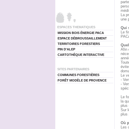
parte
perso
médi
La p
une 
ESPACES THEMATIQUES
Qui 
Le fi
MISSION BOIS ÉNERGIE PACA
PACA
ESPACE DÉBROUSSAILLEMENT
TERRITOIRES FORESTIERS
Quel
Afin 
PIN D'ALEP
néces
CARTOTHÈQUE INTERACTIVE
anné
Tout
évite
SITES PARTENAIRES
doma
COMMUNES FORESTIÈRES
Le ve
- Ver
FORÊT MODÈLE DE PROVENCE
- Ve
spéci
Le fo
la qu
plus 
Sur l
plus 
Où p
Les c