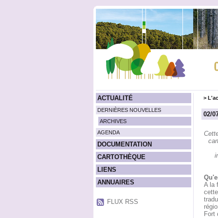
ACTUALITÉ
>
L'ac
DERNIÈRES NOUVELLES
02/0
ARCHIVES
AGENDA
Cett
car
DOCUMENTATION
i
CARTOTHÈQUE
LIENS
Qu'e
ANNUAIRES
A la 
cette
tradu
FLUX RSS
régio
Fort 