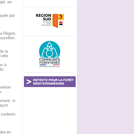
ojet, en
rquée par
la Région
ussillon.
de la
cette
es à
du
ention
e.
ument, ni
façon
s couleurs
ndra en