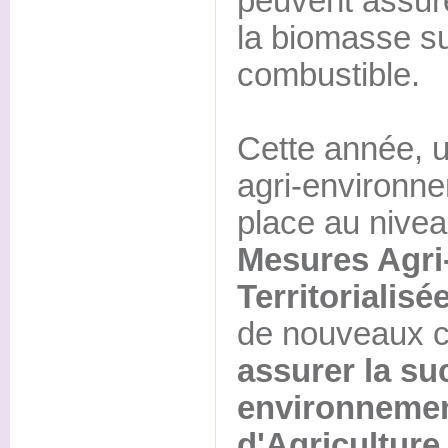
peuvent assur
la biomasse s
combustible.
Cette année, u
agri-environn
place au nivea
Mesures Agri
Territorialis
de nouveaux c
assurer la su
environnemen
d'Agricultur