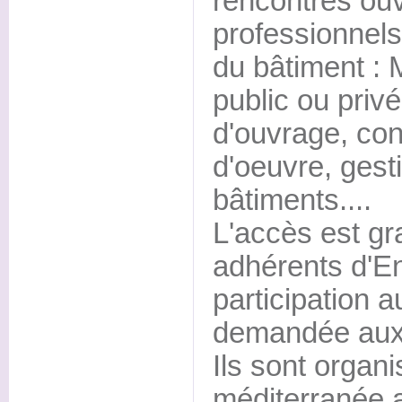
rencontres ouv
professionnel
du bâtiment : 
public ou privé
d'ouvrage, con
d'oeuvre, gest
bâtiments....
L'accès est gra
adhérents d'E
participation a
demandée aux
Ils sont organ
méditerranée a