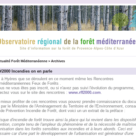
tualité Forêt Méditerranéenne
>
Archives
9/2000 Incendies on en parle
t à Hyères que se déroulent en ce moment même les Rencontres
méditerranéennes Feux de Forêts .
us ne vous êtes pas inscrit, ou si n'avez pas suivi l'évolution du programme,
ectez vous sur le site des rencontres :
www.rff2000.com
.
 mieux profiter de ces rencontres vous pouvez prendre connaissance du doc
 par le Ministère de l'Aménagement du Territoire et de l'Environnement, consa
de Prévention Incendie de Forêt, dont voici un un extrait de la préface :
isque d'incendie de forêt trouve ainsi la place qui lui revient dans les dispositi
ention, compte tenu de l'ampleur du phénomène et de la nécessité de maîtrise
anisation dans les forêts sensibles aux incendies et à leurs abords. Ceci est
saire car d'une part le développement de l'urbanisation est générateur d'une