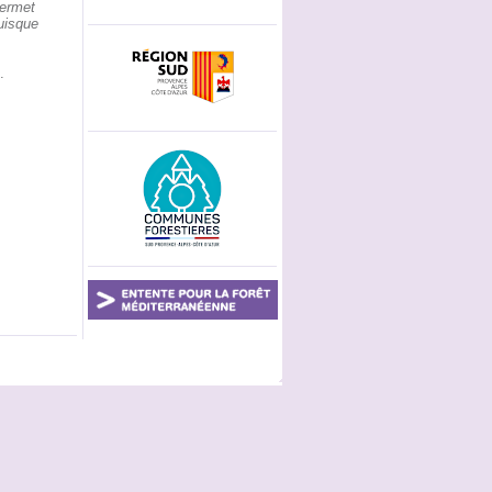
permet
puisque
.