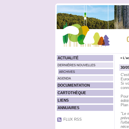
ACTUALITÉ
>
L'ac
DERNIÈRES NOUVELLES
30/0
ARCHIVES
C'es
AGENDA
Euro
Si vo
DOCUMENTATION
conn
CARTOTHÈQUE
Pour
LIENS
édité
Plan 
ANNUAIRES
"Le r
prév
FLUX RSS
l'urb
néces