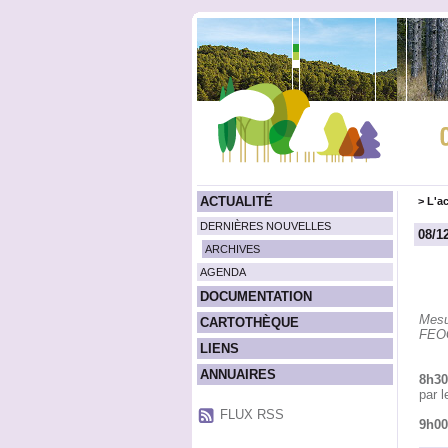
ACTUALITÉ
>
L'ac
DERNIÈRES NOUVELLES
08/1
ARCHIVES
AGENDA
DOCUMENTATION
Mesu
CARTOTHÈQUE
FEOG
LIENS
ANNUAIRES
8h30
par 
FLUX RSS
9h00