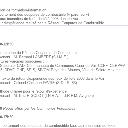
ion de formation-information
ortement des coupures de combustible (« pare-feu »)
aux incendies de forêt de l'été 2003 dans le Var
ur d'expérience réalisé par le Réseau Coupures de Combustible
0-12h30
ésentation du Réseau Coupures de Combustible
rvenant : M. Bernard LAMBERT (S.I.M.E.)
ctures varoises associées :
Suberaie, CAD, Communauté de Communes Cœur du Var, CCFF, CERPAM, 
3, DDAF, ONF, SDIS, SIVOM Pays des Maures, Ville de Sainte Maxime
texte du retour d'expérience des feux de l'été 2003 dans le Var
venant : Colonel Christian FAVRE (S.D.I.S. 83)
hode utilisée pour le retour d'expérience
rvenant : M. Eric RIGOLOT (I.N.R.A. – U.R.F.M. Avignon)
0
Repas offert par les Communes Forestières
0-17h30
mportement des coupures de combustible face aux incendies de 2003