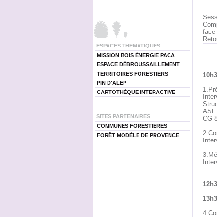
Sess
Comp
face 
Reto
ESPACES THEMATIQUES
MISSION BOIS ÉNERGIE PACA
ESPACE DÉBROUSSAILLEMENT
TERRITOIRES FORESTIERS
10h3
PIN D'ALEP
1.Pr
CARTOTHÈQUE INTERACTIVE
Inte
Stru
ASL 
SITES PARTENAIRES
CG 8
COMMUNES FORESTIÈRES
2.Con
FORÊT MODÈLE DE PROVENCE
Inter
3.Mét
Inte
12h3
13h3
4.Co