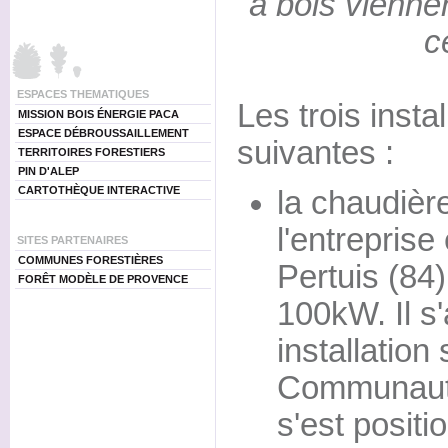
à bois viennen
c
ESPACES THEMATIQUES
Les trois insta
MISSION BOIS ÉNERGIE PACA
ESPACE DÉBROUSSAILLEMENT
suivantes :
TERRITOIRES FORESTIERS
PIN D'ALEP
CARTOTHÈQUE INTERACTIVE
la chaudièr
l'entreprise
SITES PARTENAIRES
COMMUNES FORESTIÈRES
Pertuis (84
FORÊT MODÈLE DE PROVENCE
100kW. Il s'
installation 
Communauté
s'est posit