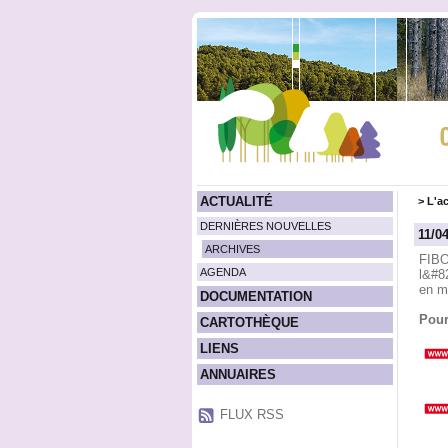
ACTUALITÉ
>
L'ac
DERNIÈRES NOUVELLES
11/0
ARCHIVES
FIBO
AGENDA
l&#82
en m
DOCUMENTATION
Pour
CARTOTHÈQUE
LIENS
ANNUAIRES
FLUX RSS