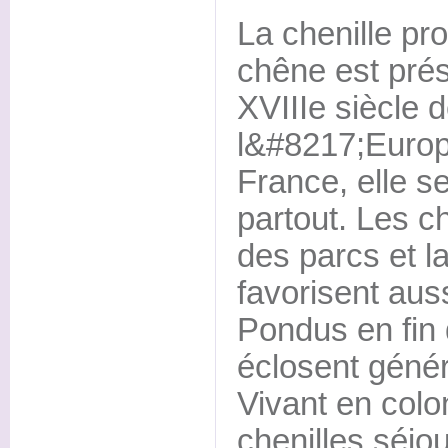
La chenille pr
chêne est prés
XVIIIe siècle 
l&#8217;Europ
France, elle s
partout. Les c
des parcs et la
favorisent auss
Pondus en fin 
éclosent génér
Vivant en colon
chenilles séjo