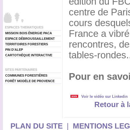
édition du FBC
centre de Paris
cours desquel
ESPACES THEMATIQUES
France a vibr
MISSION BOIS ÉNERGIE PACA
ESPACE DÉBROUSSAILLEMENT
rencontres, de
TERRITOIRES FORESTIERS
PIN D'ALEP
tables-rondes..
CARTOTHÈQUE INTERACTIVE
SITES PARTENAIRES
Pour en savoi
COMMUNES FORESTIÈRES
FORÊT MODÈLE DE PROVENCE
Voir le vidéo sur Linkedin
Retour à l
PLAN DU SITE
|
MENTIONS LE