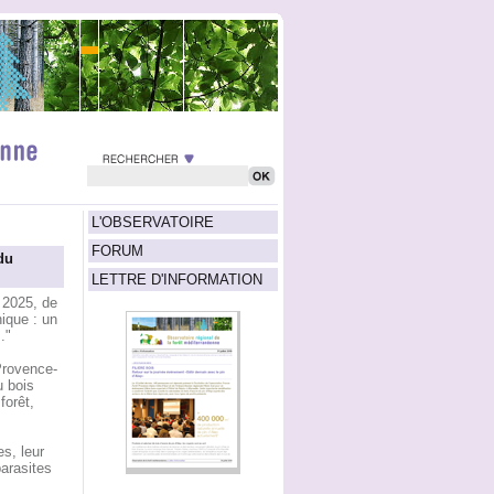
L'OBSERVATOIRE
FORUM
du
LETTRE D'INFORMATION
l 2025, de
ique : un
."
Provence-
u bois
forêt,
s, leur
parasites