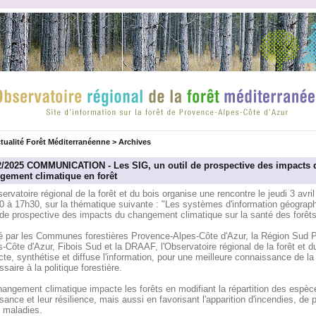
tualité Forêt Méditerranéenne
>
Archives
2/2025 COMMUNICATION - Les SIG, un outil de prospective des impacts 
gement climatique en forêt
ervatoire régional de la forêt et du bois organise une rencontre le jeudi 3 avri
0 à 17h30, sur la thématique suivante : "Les systèmes d'information géograph
 de prospective des impacts du changement climatique sur la santé des forêts
té par les Communes forestières Provence-Alpes-Côte d'Azur, la Région Sud 
-Côte d'Azur, Fibois Sud et la DRAAF, l'Observatoire régional de la forêt et d
cte, synthétise et diffuse l'information, pour une meilleure connaissance de la 
saire à la politique forestière.
angement climatique impacte les forêts en modifiant la répartition des espèce
sance et leur résilience, mais aussi en favorisant l'apparition d'incendies, de 
e maladies.