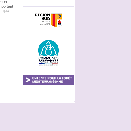
ct du
mportant
e qu'a