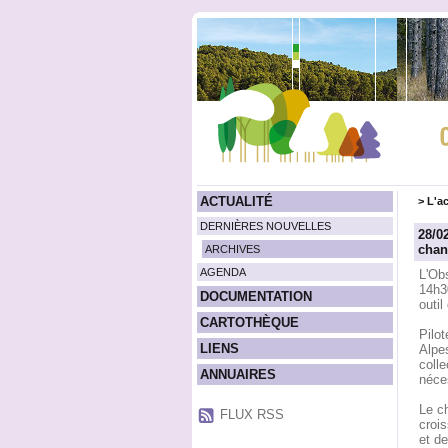
ACTUALITÉ
>
L'ac
DERNIÈRES NOUVELLES
28/0
chan
ARCHIVES
AGENDA
L'Obs
14h3
DOCUMENTATION
outil
CARTOTHÈQUE
Pilo
LIENS
Alpes
colle
ANNUAIRES
néces
Le ch
FLUX RSS
crois
et d