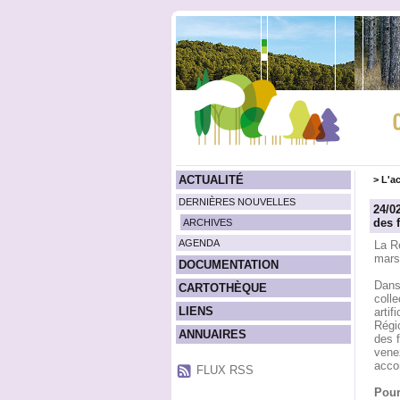
ACTUALITÉ
>
L'ac
DERNIÈRES NOUVELLES
24/0
des 
ARCHIVES
AGENDA
La R
mars 
DOCUMENTATION
Dans 
CARTOTHÈQUE
colle
LIENS
artif
Régi
ANNUAIRES
des f
venez
acco
FLUX RSS
Pour