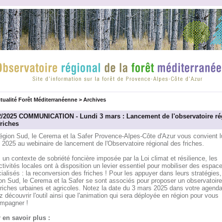
tualité Forêt Méditerranéenne
>
Archives
2/2025 COMMUNICATION - Lundi 3 mars : Lancement de l'observatoire ré
friches
égion Sud, le Cerema et la Safer Provence-Alpes-Côte d'Azur vous convient l
2025 au webinaire de lancement de l'Observatoire régional des friches.
un contexte de sobriété foncière imposée par la Loi climat et résilience, les
ctivités locales ont à disposition un levier essentiel pour mobiliser des espac
icialisés : la reconversion des friches ! Pour les appuyer dans leurs stratégies,
on Sud, le Cerema et la Safer se sont associés pour proposer un observatoire
riches urbaines et agricoles. Notez la date du 3 mars 2025 dans votre agenda
 découvrir l'outil ainsi que l'animation qui sera déployée en région pour vous
mpagner !
 en savoir plus :