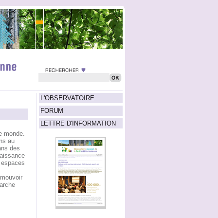
L'OBSERVATOIRE
FORUM
LETTRE D'INFORMATION
le monde.
ens au
ans des
naissance
s espaces
omouvoir
marche