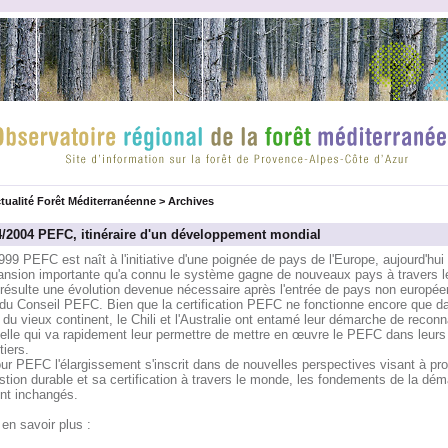
tualité Forêt Méditerranéenne
>
Archives
4/2004 PEFC, itinéraire d'un développement mondial
99 PEFC est naît à l'initiative d'une poignée de pays de l'Europe, aujourd'hui
pansion importante qu'a connu le système gagne de nouveaux pays à travers 
 résulte une évolution devenue nécessaire après l'entrée de pays non europé
 du Conseil PEFC. Bien que la certification PEFC ne fonctionne encore que d
du vieux continent, le Chili et l'Australie ont entamé leur démarche de recon
elle qui va rapidement leur permettre de mettre en œuvre le PEFC dans leur
tiers.
ur PEFC l'élargissement s'inscrit dans de nouvelles perspectives visant à pr
stion durable et sa certification à travers le monde, les fondements de la dé
ent inchangés.
en savoir plus :