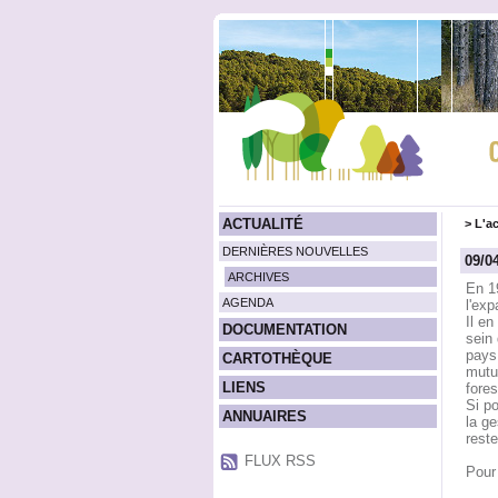
ACTUALITÉ
>
L'ac
DERNIÈRES NOUVELLES
09/0
ARCHIVES
En 19
AGENDA
l'ex
Il en
DOCUMENTATION
sein
pays 
CARTOTHÈQUE
mutu
LIENS
fores
Si po
ANNUAIRES
la ge
rest
FLUX RSS
Pour 