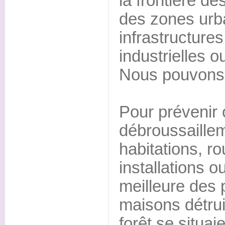
la frontière de
des zones urba
infrastructure
industrielles o
Nous pouvons d
Pour prévenir 
débroussaille
habitations, ro
installations 
meilleure des 
maisons détrui
forêt se situai