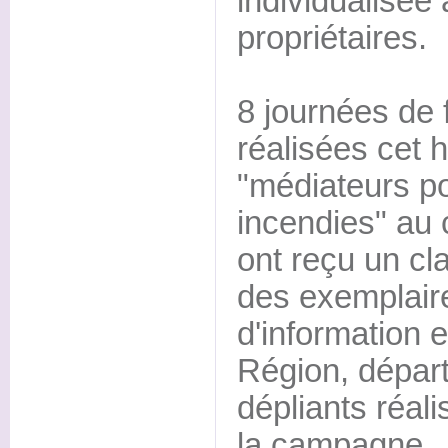
individualisée
propriétaires.
8 journées de 
réalisées cet h
"médiateurs po
incendies" au 
ont reçu un cl
des exemplair
d'information e
Région, dépar
dépliants réal
la campagne.