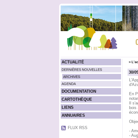
ACTUALITÉ
>
L'ac
DERNIÈRES NOUVELLES
30/0
ARCHIVES
L'App
AGENDA
d'Azu
DOCUMENTATION
En P
notam
CARTOTHÈQUE
Il s'
LIENS
bois 
écon
ANNUAIRES
Objec
FLUX RSS
- Amé
- Aug