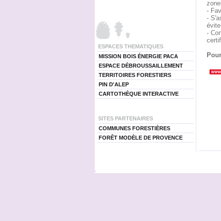
zones
- Fav
- S'a
évite
- Co
certi
ESPACES THEMATIQUES
Pour
MISSION BOIS ÉNERGIE PACA
ESPACE DÉBROUSSAILLEMENT
TERRITOIRES FORESTIERS
PIN D'ALEP
CARTOTHÈQUE INTERACTIVE
SITES PARTENAIRES
COMMUNES FORESTIÈRES
FORÊT MODÈLE DE PROVENCE