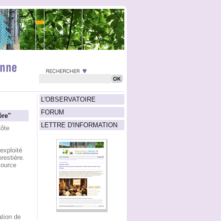
L'OBSERVATOIRE
FORUM
ère"
LETTRE D'INFORMATION
Côte
exploité
restière.
source
ation de