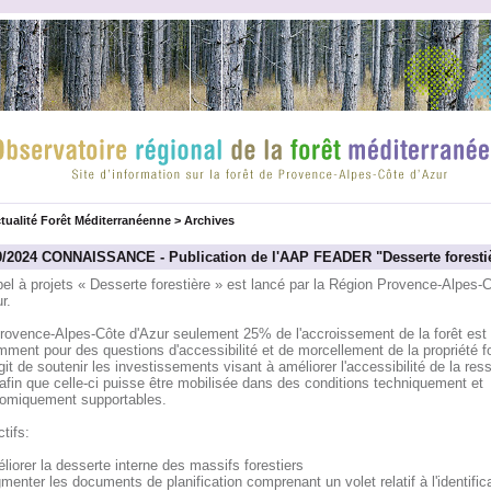
tualité Forêt Méditerranéenne
>
Archives
9/2024 CONNAISSANCE - Publication de l'AAP FEADER "Desserte foresti
el à projets « Desserte forestière » est lancé par la Région Provence-Alpes-
r.
rovence-Alpes-Côte d'Azur seulement 25% de l'accroissement de la forêt est 
ment pour des questions d'accessibilité et de morcellement de la propriété fo
agit de soutenir les investissements visant à améliorer l'accessibilité de la res
afin que celle-ci puisse être mobilisée dans des conditions techniquement et
omiquement supportables.
tifs:
liorer la desserte interne des massifs forestiers
menter les documents de planification comprenant un volet relatif à l'identific