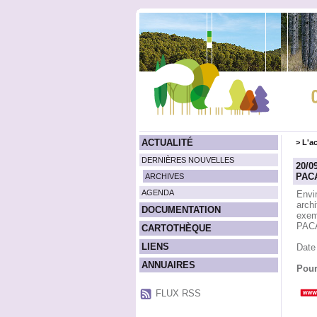
ACTUALITÉ
>
L'ac
DERNIÈRES NOUVELLES
20/09
PAC
ARCHIVES
AGENDA
Envi
archi
DOCUMENTATION
exemp
PACA
CARTOTHÈQUE
LIENS
Date
ANNUAIRES
Pour
FLUX RSS