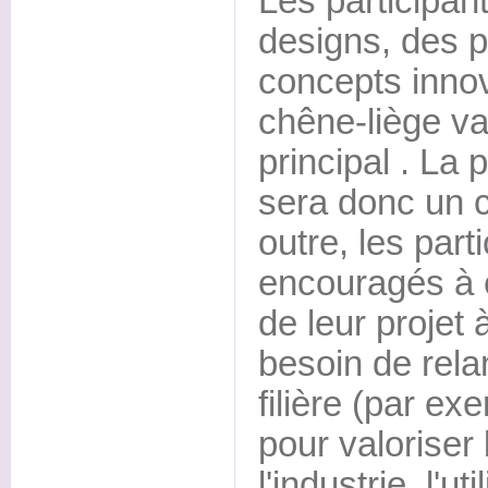
Les participan
designs, des p
concepts innova
chêne-liège v
principal . La
sera donc un c
outre, les part
encouragés à e
de leur projet 
besoin de rel
filière (par ex
pour valoriser
l'industrie, l'u