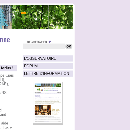
L'OBSERVATOIRE
FORUM
orêts !
LETTRE D'INFORMATION
pe Ciais
D),
RAE),
CNRS-
d
 and
'aide
-flux »