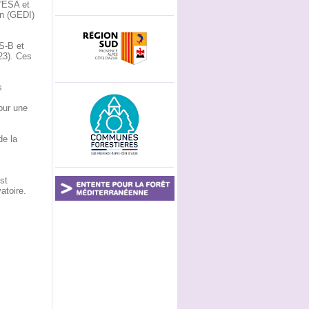
l'ESA et
on (GEDI)
S-B et
23). Ces
s
our une
de la
st
atoire.