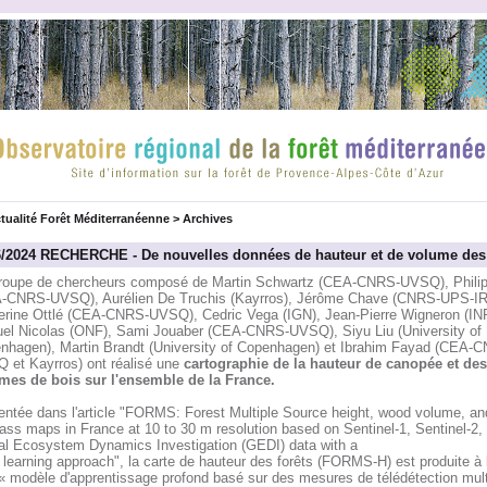
tualité Forêt Méditerranéenne
>
Archives
6/2024 RECHERCHE - De nouvelles données de hauteur et de volume des f
roupe de chercheurs composé de Martin Schwartz (CEA-CNRS-UVSQ), Philip
-CNRS-UVSQ), Aurélien De Truchis (Kayrros), Jérôme Chave (CNRS-UPS-IR
erine Ottlé (CEA-CNRS-UVSQ), Cedric Vega (IGN), Jean-Pierre Wigneron (IN
el Nicolas (ONF), Sami Jouaber (CEA-CNRS-UVSQ), Siyu Liu (University of
nhagen), Martin Brandt (University of Copenhagen) et Ibrahim Fayad (CEA-
 et Kayrros) ont réalisé une
cartographie de la hauteur de canopée et des
mes de bois sur l'ensemble de la France.
entée dans l'article "FORMS: Forest Multiple Source height, wood volume, an
ass maps in France at 10 to 30 m resolution based on Sentinel-1, Sentinel-2,
al Ecosystem Dynamics Investigation (GEDI) data with a
learning approach", la carte de hauteur des forêts (FORMS-H) est produite à l
« modèle d'apprentissage profond basé sur des mesures de télédétection multi