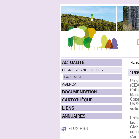
ACTUALITÉ
>
L'ac
DERNIÈRES NOUVELLES
11/0
ARCHIVES
Un g
AGENDA
(CEA
Cath
DOCUMENTATION
Manu
Cope
CARTOTHÈQUE
UVSQ
LIENS
volu
ANNUAIRES
Prés
biom
Glob
FLUX RSS
deep 
d'un 