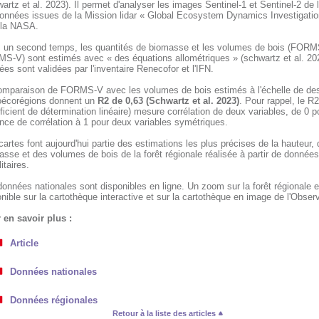
artz et al. 2023). Il permet d'analyser les images Sentinel-1 et Sentinel-2 de 
données issues de la Mission lidar « Global Ecosystem Dynamics Investigati
 la NASA.
 un second temps, les quantités de biomasse et les volumes de bois (FORM
S-V) sont estimés avec « des équations allométriques » (schwartz et al. 20
es sont validées par l'inventaire Renecofor et l'IFN.
omparaison de FORMS-V avec les volumes de bois estimés à l'échelle de de
oécorégions donnent un
R2 de 0,63 (Schwartz et al. 2023)
. Pour rappel, le R2
ficient de détermination linéaire) mesure corrélation de deux variables, de 0 p
nce de corrélation à 1 pour deux variables symétriques.
artes font aujourd'hui partie des estimations les plus précises de la hauteur, 
sse et des volumes de bois de la forêt régionale réalisée à partir de données
litaires.
onnées nationales sont disponibles en ligne. Un zoom sur la forêt régionale e
nible sur la cartothèque interactive et sur la cartothèque en image de l'Observ
 en savoir plus :
Article
Données nationales
Données régionales
Retour à la liste des articles