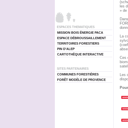
(schw
les 
» de
Dans
FORM
ESPACES THEMATIQUES
donné
MISSION BOIS ÉNERGIE PACA
La c
ESPACE DÉBROUSSAILLEMENT
sylv
TERRITOIRES FORESTIERS
(coef
abse
PIN D'ALEP
CARTOTHÈQUE INTERACTIVE
Ces c
bioma
satel
SITES PARTENAIRES
COMMUNES FORESTIÈRES
Les d
dispo
FORÊT MODÈLE DE PROVENCE
Pour