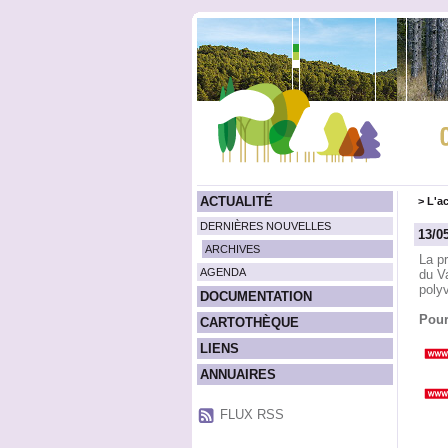
ACTUALITÉ
>
L'ac
DERNIÈRES NOUVELLES
13/0
ARCHIVES
La p
AGENDA
du Va
polyv
DOCUMENTATION
Pour
CARTOTHÈQUE
LIENS
ANNUAIRES
FLUX RSS