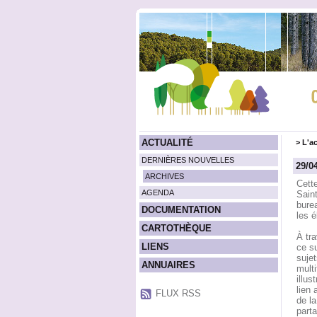
ACTUALITÉ
>
L'ac
DERNIÈRES NOUVELLES
29/0
ARCHIVES
Cett
AGENDA
Sain
burea
DOCUMENTATION
les 
CARTOTHÈQUE
À tra
LIENS
ce s
sujet
ANNUAIRES
multi
illus
lien
FLUX RSS
de l
parta