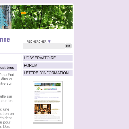
L'OBSERVATOIRE
FORUM
stières
LETTRE D'INFORMATION
é au Fort
 élus du
ntré sur
illé sur
 sur les
ec une
uction en
ésident
u pour
e. Des