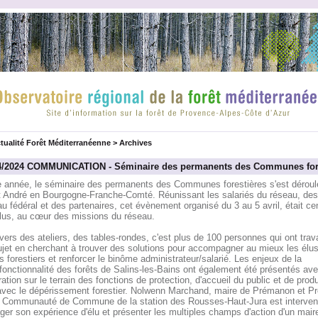
tualité Forêt Méditerranéenne
>
Archives
4/2024 COMMUNICATION - Séminaire des permanents des Communes fore
e année, le séminaire des permanents des Communes forestières s'est déroul
t André en Bourgogne-Franche-Comté. Réunissant les salariés du réseau, des
u fédéral et des partenaires, cet évènement organisé du 3 au 5 avril, était ce
élus, au cœur des missions du réseau.
vers des ateliers, des tables-rondes, c'est plus de 100 personnes qui ont trava
ujet en cherchant à trouver des solutions pour accompagner au mieux les élus
s forestiers et renforcer le binôme administrateur/salarié. Les enjeux de la
fonctionnalité des forêts de Salins-les-Bains ont également été présentés av
tration sur le terrain des fonctions de protection, d'accueil du public et de prod
 avec le dépérissement forestier. Nolwenn Marchand, maire de Prémanon et Pr
a Communauté de Commune de la station des Rousses-Haut-Jura est interven
ger son expérience d'élu et présenter les multiples champs d'action d'un mair