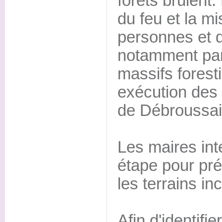
forêts brûlent.
du feu et la m
personnes et 
notamment pa
massifs forest
exécution des 
de Débroussai
Les maires int
étape pour prév
les terrains in
Afin d'identifie