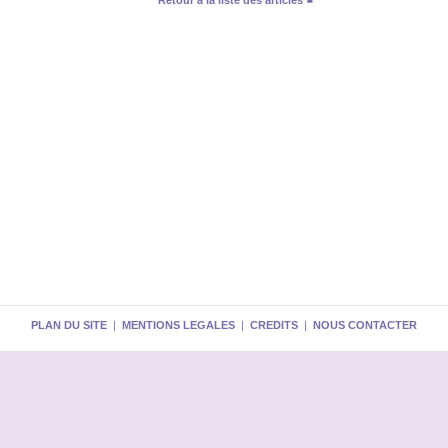
Retour à la liste des articles
PLAN DU SITE
|
MENTIONS LEGALES
|
CREDITS
|
NOUS CONTACTER