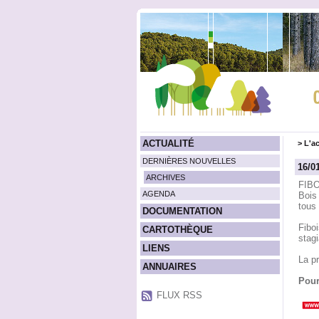
ACTUALITÉ
>
L'ac
DERNIÈRES NOUVELLES
16/0
ARCHIVES
FIBO
AGENDA
Bois 
tous 
DOCUMENTATION
Fibo
CARTOTHÈQUE
stag
LIENS
La pr
ANNUAIRES
Pour
FLUX RSS