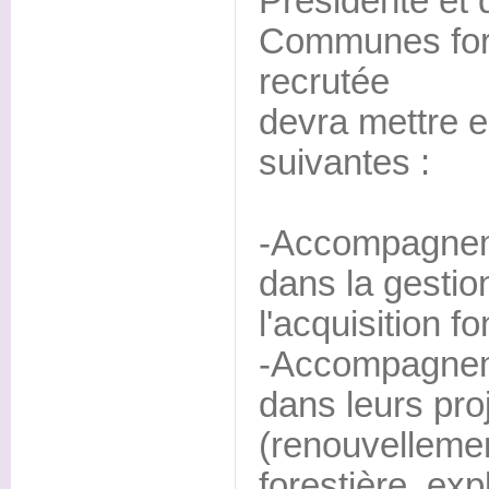
Présidente et d
Communes fore
recrutée
devra mettre 
suivantes :
-Accompagne
dans la gestion
l'acquisition f
-Accompagne
dans leurs pro
(renouvellemen
forestière, exp