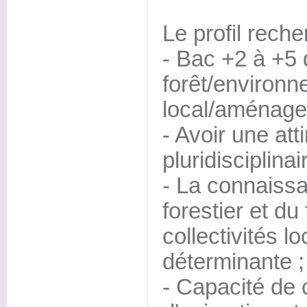
Le profil reche
- Bac +2 à +5 
forêt/environ
local/aménagem
- Avoir une att
pluridisciplinai
- La connaiss
forestier et d
collectivités l
déterminante ;
- Capacité de