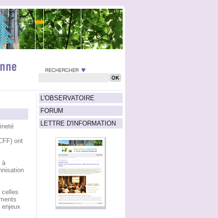
L'OBSERVATOIRE
FORUM
LETTRE D'INFORMATION
ineté
s
CFF) ont
 à
nnisation
 celles
ements
s enjeux