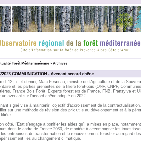
tualité Forêt Méditerranéenne
>
Archives
8/2023 COMMUNICATION - Avenant accord chêne
edi 12 juillet dernier, Marc Fesneau, ministre de l'Agriculture et de la Souvera
ntaire et les parties prenantes de la filière forêt-bois (ONF, CNPF, Commune
tières, France Bois Forêt, Experts forestiers de France, FNB, Fransylva et U
é un avenant sur l'accord chêne adopté en 2022.
nant signé vise à maintenir l'objectif d'accroissement de la contractualisation,
iller sur une méthode de révision des prix utile au développement et à la pére
filière.
n côté, l'Etat s'engage à bonifier les aides qu'il a mises en place, notamment
ours dans le cadre de France 2030, de manière à accompagner les investiss
les entreprises de transformation et le renouvellement forestier au regard de
épérissement liés au changement climatique.