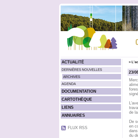
ACTUALITÉ
>
L'ac
DERNIÈRES NOUVELLES
23/0
ARCHIVES
Mercr
AGENDA
alime
fores
DOCUMENTATION
sign
CARTOTHÈQUE
L'ave
LIENS
trava
de la 
ANNUAIRES
De so
en c
FLUX RSS
dans 
du d