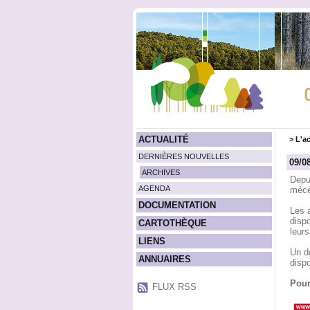
ACTUALITÉ
>
L'ac
DERNIÈRES NOUVELLES
09/0
ARCHIVES
Depui
AGENDA
mécé
DOCUMENTATION
Les a
dispo
CARTOTHÈQUE
leurs
LIENS
Un do
ANNUAIRES
dispo
Pour
FLUX RSS