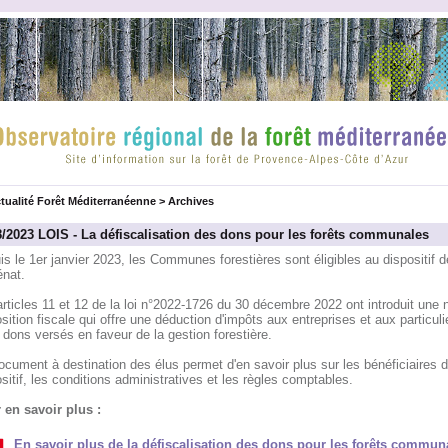
tualité Forêt Méditerranéenne
>
Archives
8/2023 LOIS - La défiscalisation des dons pour les forêts communales
s le 1er janvier 2023, les Communes forestières sont éligibles au dispositif d
nat.
rticles 11 et 12 de la loi n°2022-1726 du 30 décembre 2022 ont introduit une 
sition fiscale qui offre une déduction d'impôts aux entreprises et aux particuli
 dons versés en faveur de la gestion forestière.
cument à destination des élus permet d'en savoir plus sur les bénéficiaires 
sitif, les conditions administratives et les règles comptables.
 en savoir plus :
En savoir plus de la défiscalisation des dons pour les forêts commun